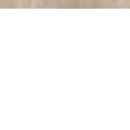
Symptome eines Tango Süchtigen
Du weißt, Du bist tangosüchtig, wenn...
Du Entzugserscheinungen bekommst ohne
mindestens ein „Tango-High“ pro Woche.
Deine Freunde ernsthaft planen, Dich für eine
Woche zur Umprogrammierung zu kidnappen.
Du ein Paar Tanzschuhe permanent im Auto hast.
Du Dir wünschst, Spanisch zu können.
Du Grenzen von Bundesländern für den Tango
überfährst.
Du Tangomusik auch außerhalb von Salon und
Practicas hörst.
Du den Rest Deines Privatlebens so planst, dass