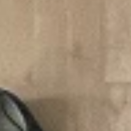
Workshops
Starke Füße leichte Schritte
GALERIE
Test: Tangosüchtig oder nicht
Gutschein Tango Einzelstunden
KONTAKT