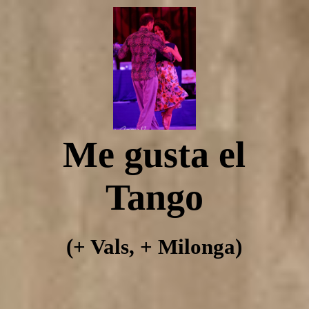
Tangomegusta
Yanina Muzyka Emmanuel Casal in Regensburg
Me gusta el
Über Tangomegusta
Tango
Cafe Amorcito
(+ Vals, + Milonga)
Tango Einzelstunden