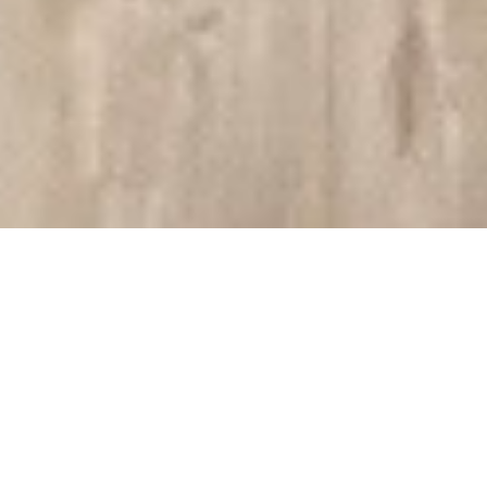
Einzelstunden für Paare, Frauen,
Männer
(Gruppenunterricht auf Anfrage)
In Einzelstunden kann gezielt an bestimmten
Themen oder Fragestellungen gearbeitet werden.