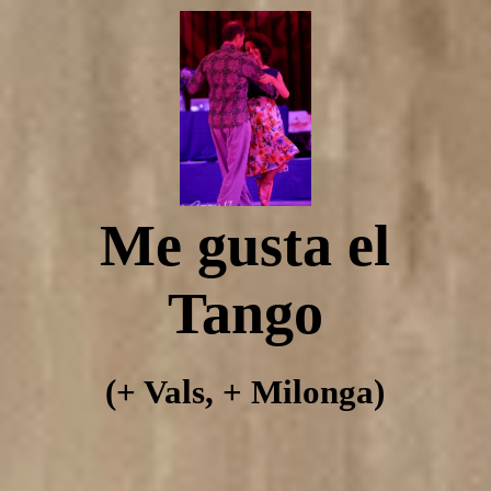
Tangomegusta
Yanina Muzyka Emmanuel Casal in Regensburg
Me gusta el
Über Tangomegusta
Tango
Cafe Amorcito
(+ Vals, + Milonga)
Tango Einzelstunden