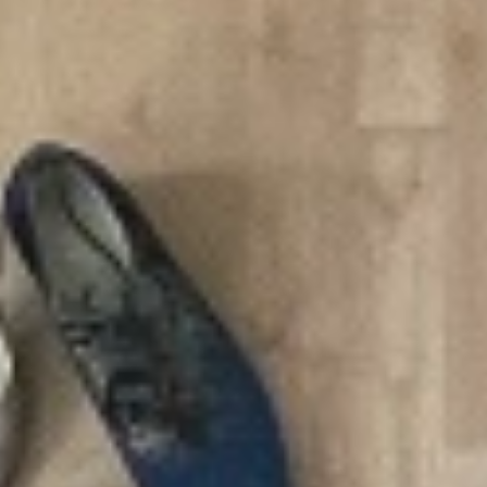
Workshops
Starke Füße leichte Schritte
GALERIE
Test: Tangosüchtig oder nicht
Gutschein Tango Einzelstunden
KONTAKT