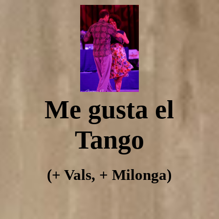
Tangomegusta
Yanina Muzyka Emmanuel Casal in Regensburg
Me gusta el
Über Tangomegusta
Tango
Cafe Amorcito
(+ Vals, + Milonga)
Tango Einzelstunden