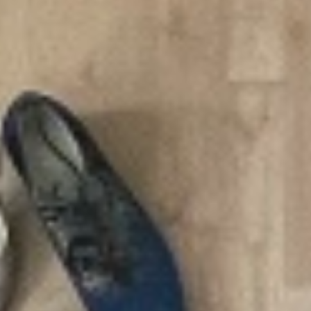
Workshops
Starke Füße leichte Schritte
GALERIE
Test: Tangosüchtig oder nicht
Gutschein Tango Einzelstunden
KONTAKT