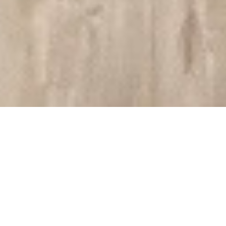
CAFÉ AMORCITO
Milonga (traditionelle Musik mit Tandas und Cortinas)
am Sonntag, den
23. August 2026
von 15:00 bis 20:00 Uhr
Tango-DJ: Falk