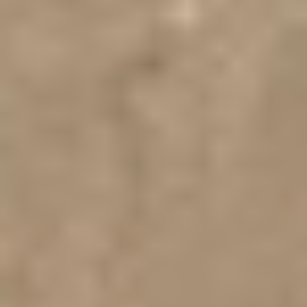
Workshops
Starke Füße leichte Schritte
GALERIE
Test: Tangosüchtig oder nicht
Gutschein Tango Einzelstunden
KONTAKT