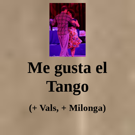
Tangomegusta
Yanina Muzyka Emmanuel Casal in Regensburg
Me gusta el
Über Tangomegusta
Tango
Cafe Amorcito
(+ Vals, + Milonga)
Tango Einzelstunden